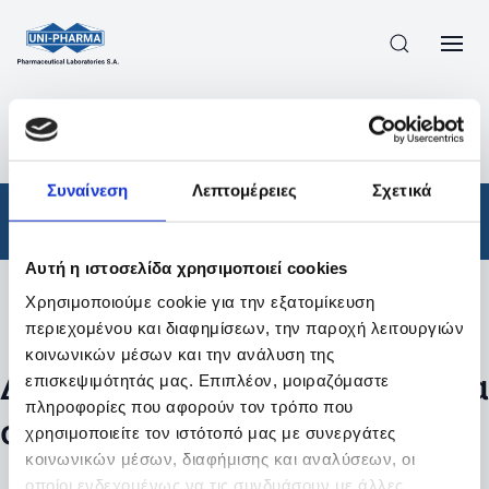
ΠΡΟΪΟΝΤΑ
/
ΦΆΡΜΑΚΑ
/
ΑΠΟΤΕΛΕΣΜΑΤΑ ΑΝΑΖΗΤΗΣΗΣ
Συναίνεση
Λεπτομέρειες
Σχετικά
Φάρμακα
Αυτή η ιστοσελίδα χρησιμοποιεί cookies
Χρησιμοποιούμε cookie για την εξατομίκευση
Φίλτρα
περιεχομένου και διαφημίσεων, την παροχή λειτουργιών
κοινωνικών μέσων και την ανάλυση της
Δεν βρέθηκαν προϊόντα με τα
επισκεψιμότητάς μας. Επιπλέον, μοιραζόμαστε
πληροφορίες που αφορούν τον τρόπο που
συγκεκριμένα φίλτρα
χρησιμοποιείτε τον ιστότοπό μας με συνεργάτες
κοινωνικών μέσων, διαφήμισης και αναλύσεων, οι
οποίοι ενδεχομένως να τις συνδυάσουν με άλλες