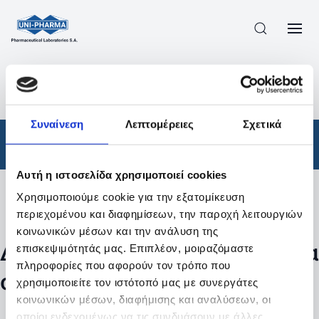
ΠΡΟΪΟΝΤΑ
/
ΦΆΡΜΑΚΑ
/
ΑΠΟΤΕΛΕΣΜΑΤΑ ΑΝΑΖΗΤΗΣΗΣ
Συναίνεση
Λεπτομέρειες
Σχετικά
Φάρμακα
Αυτή η ιστοσελίδα χρησιμοποιεί cookies
Χρησιμοποιούμε cookie για την εξατομίκευση
Φίλτρα
περιεχομένου και διαφημίσεων, την παροχή λειτουργιών
κοινωνικών μέσων και την ανάλυση της
Δεν βρέθηκαν προϊόντα με τα
επισκεψιμότητάς μας. Επιπλέον, μοιραζόμαστε
πληροφορίες που αφορούν τον τρόπο που
συγκεκριμένα φίλτρα
χρησιμοποιείτε τον ιστότοπό μας με συνεργάτες
κοινωνικών μέσων, διαφήμισης και αναλύσεων, οι
οποίοι ενδεχομένως να τις συνδυάσουν με άλλες