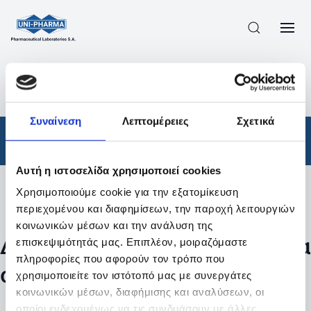
ΠΡΟΪΟΝΤΑ
/
ΦΆΡΜΑΚΑ
/
ΑΠΟΤΕΛΕΣΜΑΤΑ ΑΝΑΖΗΤΗΣΗΣ
Συναίνεση
Λεπτομέρειες
Σχετικά
Φάρμακα
Αυτή η ιστοσελίδα χρησιμοποιεί cookies
Χρησιμοποιούμε cookie για την εξατομίκευση
Φίλτρα
περιεχομένου και διαφημίσεων, την παροχή λειτουργιών
κοινωνικών μέσων και την ανάλυση της
Δεν βρέθηκαν προϊόντα με τα
επισκεψιμότητάς μας. Επιπλέον, μοιραζόμαστε
πληροφορίες που αφορούν τον τρόπο που
συγκεκριμένα φίλτρα
χρησιμοποιείτε τον ιστότοπό μας με συνεργάτες
κοινωνικών μέσων, διαφήμισης και αναλύσεων, οι
οποίοι ενδεχομένως να τις συνδυάσουν με άλλες