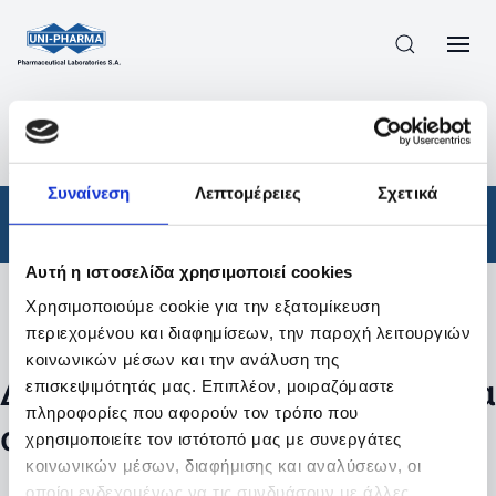
ΠΡΟΪΟΝΤΑ
/
ΦΆΡΜΑΚΑ
/
ΑΠΟΤΕΛΕΣΜΑΤΑ ΑΝΑΖΗΤΗΣΗΣ
Συναίνεση
Λεπτομέρειες
Σχετικά
Φάρμακα
Αυτή η ιστοσελίδα χρησιμοποιεί cookies
Χρησιμοποιούμε cookie για την εξατομίκευση
Φίλτρα
περιεχομένου και διαφημίσεων, την παροχή λειτουργιών
κοινωνικών μέσων και την ανάλυση της
Δεν βρέθηκαν προϊόντα με τα
επισκεψιμότητάς μας. Επιπλέον, μοιραζόμαστε
πληροφορίες που αφορούν τον τρόπο που
συγκεκριμένα φίλτρα
χρησιμοποιείτε τον ιστότοπό μας με συνεργάτες
κοινωνικών μέσων, διαφήμισης και αναλύσεων, οι
οποίοι ενδεχομένως να τις συνδυάσουν με άλλες