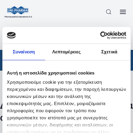
ΠΡΟΪΟΝΤΑ
/
ΦΆΡΜΑΚΑ
/
ΑΠΟΤΕΛΕΣΜΑΤΑ ΑΝΑΖΗΤΗΣΗΣ
Συναίνεση
Λεπτομέρειες
Σχετικά
Φάρμακα
Αυτή η ιστοσελίδα χρησιμοποιεί cookies
Χρησιμοποιούμε cookie για την εξατομίκευση
Φίλτρα
περιεχομένου και διαφημίσεων, την παροχή λειτουργιών
κοινωνικών μέσων και την ανάλυση της
Δεν βρέθηκαν προϊόντα με τα
επισκεψιμότητάς μας. Επιπλέον, μοιραζόμαστε
πληροφορίες που αφορούν τον τρόπο που
συγκεκριμένα φίλτρα
χρησιμοποιείτε τον ιστότοπό μας με συνεργάτες
κοινωνικών μέσων, διαφήμισης και αναλύσεων, οι
οποίοι ενδεχομένως να τις συνδυάσουν με άλλες