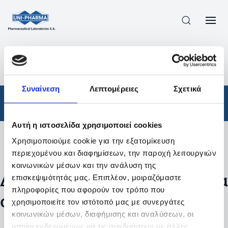
ΠΡΟΪΟΝΤΑ
/
ΦΆΡΜΑΚΑ
/
ΑΠΟΤΕΛΕΣΜΑΤΑ ΑΝΑΖΗΤΗΣΗΣ
Συναίνεση
Λεπτομέρειες
Σχετικά
Φάρμακα
Αυτή η ιστοσελίδα χρησιμοποιεί cookies
Χρησιμοποιούμε cookie για την εξατομίκευση
Φίλτρα
περιεχομένου και διαφημίσεων, την παροχή λειτουργιών
κοινωνικών μέσων και την ανάλυση της
Δεν βρέθηκαν προϊόντα με τα
επισκεψιμότητάς μας. Επιπλέον, μοιραζόμαστε
πληροφορίες που αφορούν τον τρόπο που
συγκεκριμένα φίλτρα
χρησιμοποιείτε τον ιστότοπό μας με συνεργάτες
κοινωνικών μέσων, διαφήμισης και αναλύσεων, οι
οποίοι ενδεχομένως να τις συνδυάσουν με άλλες