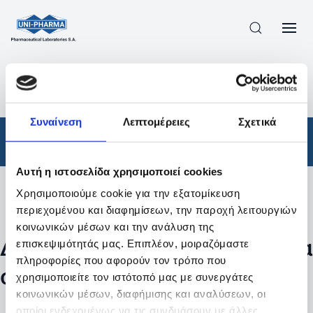
ΠΡΟΪΟΝΤΑ
/
ΦΆΡΜΑΚΑ
/
ΑΠΟΤΕΛΕΣΜΑΤΑ ΑΝΑΖΗΤΗΣΗΣ
Συναίνεση
Λεπτομέρειες
Σχετικά
Φάρμακα
Αυτή η ιστοσελίδα χρησιμοποιεί cookies
Χρησιμοποιούμε cookie για την εξατομίκευση
Φίλτρα
περιεχομένου και διαφημίσεων, την παροχή λειτουργιών
κοινωνικών μέσων και την ανάλυση της
Δεν βρέθηκαν προϊόντα με τα
επισκεψιμότητάς μας. Επιπλέον, μοιραζόμαστε
πληροφορίες που αφορούν τον τρόπο που
συγκεκριμένα φίλτρα
χρησιμοποιείτε τον ιστότοπό μας με συνεργάτες
κοινωνικών μέσων, διαφήμισης και αναλύσεων, οι
οποίοι ενδεχομένως να τις συνδυάσουν με άλλες