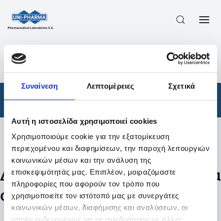
ΠΡΟΪΟΝΤΑ
/
ΦΆΡΜΑΚΑ
/
ΑΠΟΤΕΛΕΣΜΑΤΑ ΑΝΑΖΗΤΗΣΗΣ
Συναίνεση
Λεπτομέρειες
Σχετικά
Φάρμακα
Αυτή η ιστοσελίδα χρησιμοποιεί cookies
Χρησιμοποιούμε cookie για την εξατομίκευση
Φίλτρα
περιεχομένου και διαφημίσεων, την παροχή λειτουργιών
κοινωνικών μέσων και την ανάλυση της
Δεν βρέθηκαν προϊόντα με τα
επισκεψιμότητάς μας. Επιπλέον, μοιραζόμαστε
πληροφορίες που αφορούν τον τρόπο που
συγκεκριμένα φίλτρα
χρησιμοποιείτε τον ιστότοπό μας με συνεργάτες
κοινωνικών μέσων, διαφήμισης και αναλύσεων, οι
οποίοι ενδεχομένως να τις συνδυάσουν με άλλες