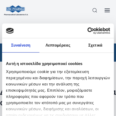
ΠΡΟΪΟΝΤΑ
/
ΦΆΡΜΑΚΑ
/
ΑΠΟΤΕΛΕΣΜΑΤΑ ΑΝΑΖΗΤΗΣΗΣ
Συναίνεση
Λεπτομέρειες
Σχετικά
Φάρμακα
Αυτή η ιστοσελίδα χρησιμοποιεί cookies
Χρησιμοποιούμε cookie για την εξατομίκευση
Φίλτρα
περιεχομένου και διαφημίσεων, την παροχή λειτουργιών
κοινωνικών μέσων και την ανάλυση της
Δεν βρέθηκαν προϊόντα με τα
επισκεψιμότητάς μας. Επιπλέον, μοιραζόμαστε
πληροφορίες που αφορούν τον τρόπο που
συγκεκριμένα φίλτρα
χρησιμοποιείτε τον ιστότοπό μας με συνεργάτες
κοινωνικών μέσων, διαφήμισης και αναλύσεων, οι
οποίοι ενδεχομένως να τις συνδυάσουν με άλλες