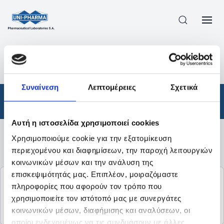
ΠΡΟΪΟΝΤΑ
/
ΦΆΡΜΑΚΑ
/
ΑΠΟΤΕΛΕΣΜΑΤΑ ΑΝΑΖΗΤΗΣΗΣ
Συναίνεση
Λεπτομέρειες
Σχετικά
Φάρμακα
Αυτή η ιστοσελίδα χρησιμοποιεί cookies
Χρησιμοποιούμε cookie για την εξατομίκευση
Φίλτρα
περιεχομένου και διαφημίσεων, την παροχή λειτουργιών
κοινωνικών μέσων και την ανάλυση της
επισκεψιμότητάς μας. Επιπλέον, μοιραζόμαστε
HEMAFER
πληροφορίες που αφορούν τον τρόπο που
χρησιμοποιείτε τον ιστότοπό μας με συνεργάτες
FERRIC HYDROXIDE POLYMALTOSE COMPLEX
κοινωνικών μέσων, διαφήμισης και αναλύσεων, οι
οποίοι ενδεχομένως να τις συνδυάσουν με άλλες