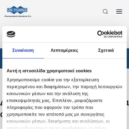
ΠΡΟΪΟΝΤΑ
/
ΦΆΡΜΑΚΑ
/
ΑΠΟΤΕΛΕΣΜΑΤΑ ΑΝΑΖΗΤΗΣΗΣ
Συναίνεση
Λεπτομέρειες
Σχετικά
Φάρμακα
Αυτή η ιστοσελίδα χρησιμοποιεί cookies
Χρησιμοποιούμε cookie για την εξατομίκευση
Φίλτρα
περιεχομένου και διαφημίσεων, την παροχή λειτουργιών
κοινωνικών μέσων και την ανάλυση της
Δεν βρέθηκαν προϊόντα με τα
επισκεψιμότητάς μας. Επιπλέον, μοιραζόμαστε
πληροφορίες που αφορούν τον τρόπο που
συγκεκριμένα φίλτρα
χρησιμοποιείτε τον ιστότοπό μας με συνεργάτες
κοινωνικών μέσων, διαφήμισης και αναλύσεων, οι
οποίοι ενδεχομένως να τις συνδυάσουν με άλλες