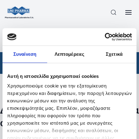
ΠΡΟΪΟΝΤΑ
/
ΦΆΡΜΑΚΑ
/
ΑΠΟΤΕΛΕΣΜΑΤΑ ΑΝΑΖΗΤΗΣΗΣ
Συναίνεση
Λεπτομέρειες
Σχετικά
Φάρμακα
Αυτή η ιστοσελίδα χρησιμοποιεί cookies
Χρησιμοποιούμε cookie για την εξατομίκευση
Φίλτρα
περιεχομένου και διαφημίσεων, την παροχή λειτουργιών
κοινωνικών μέσων και την ανάλυση της
Δεν βρέθηκαν προϊόντα με τα
επισκεψιμότητάς μας. Επιπλέον, μοιραζόμαστε
πληροφορίες που αφορούν τον τρόπο που
συγκεκριμένα φίλτρα
χρησιμοποιείτε τον ιστότοπό μας με συνεργάτες
κοινωνικών μέσων, διαφήμισης και αναλύσεων, οι
οποίοι ενδεχομένως να τις συνδυάσουν με άλλες