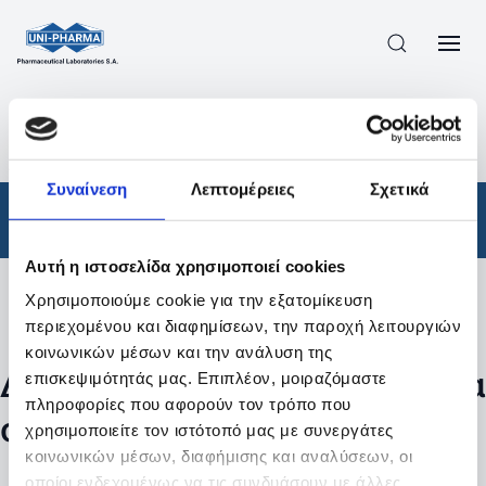
ΠΡΟΪΟΝΤΑ
/
ΦΆΡΜΑΚΑ
/
ΑΠΟΤΕΛΕΣΜΑΤΑ ΑΝΑΖΗΤΗΣΗΣ
Συναίνεση
Λεπτομέρειες
Σχετικά
Φάρμακα
Αυτή η ιστοσελίδα χρησιμοποιεί cookies
Χρησιμοποιούμε cookie για την εξατομίκευση
Φίλτρα
περιεχομένου και διαφημίσεων, την παροχή λειτουργιών
κοινωνικών μέσων και την ανάλυση της
Δεν βρέθηκαν προϊόντα με τα
επισκεψιμότητάς μας. Επιπλέον, μοιραζόμαστε
πληροφορίες που αφορούν τον τρόπο που
συγκεκριμένα φίλτρα
χρησιμοποιείτε τον ιστότοπό μας με συνεργάτες
κοινωνικών μέσων, διαφήμισης και αναλύσεων, οι
οποίοι ενδεχομένως να τις συνδυάσουν με άλλες