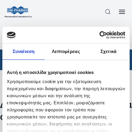
ΠΡΟΪΟΝΤΑ
/
ΦΆΡΜΑΚΑ
/
ΑΠΟΤΕΛΕΣΜΑΤΑ ΑΝΑΖΗΤΗΣΗΣ
Συναίνεση
Λεπτομέρειες
Σχετικά
Φάρμακα
Αυτή η ιστοσελίδα χρησιμοποιεί cookies
Χρησιμοποιούμε cookie για την εξατομίκευση
Φίλτρα
περιεχομένου και διαφημίσεων, την παροχή λειτουργιών
κοινωνικών μέσων και την ανάλυση της
Δεν βρέθηκαν προϊόντα με τα
επισκεψιμότητάς μας. Επιπλέον, μοιραζόμαστε
πληροφορίες που αφορούν τον τρόπο που
συγκεκριμένα φίλτρα
χρησιμοποιείτε τον ιστότοπό μας με συνεργάτες
κοινωνικών μέσων, διαφήμισης και αναλύσεων, οι
οποίοι ενδεχομένως να τις συνδυάσουν με άλλες