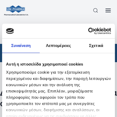
ΠΡΟΪΟΝΤΑ
/
ΦΆΡΜΑΚΑ
/
ΑΠΟΤΕΛΕΣΜΑΤΑ ΑΝΑΖΗΤΗΣΗΣ
Συναίνεση
Λεπτομέρειες
Σχετικά
Φάρμακα
Αυτή η ιστοσελίδα χρησιμοποιεί cookies
Χρησιμοποιούμε cookie για την εξατομίκευση
Φίλτρα
περιεχομένου και διαφημίσεων, την παροχή λειτουργιών
κοινωνικών μέσων και την ανάλυση της
Δεν βρέθηκαν προϊόντα με τα
επισκεψιμότητάς μας. Επιπλέον, μοιραζόμαστε
πληροφορίες που αφορούν τον τρόπο που
συγκεκριμένα φίλτρα
χρησιμοποιείτε τον ιστότοπό μας με συνεργάτες
κοινωνικών μέσων, διαφήμισης και αναλύσεων, οι
οποίοι ενδεχομένως να τις συνδυάσουν με άλλες