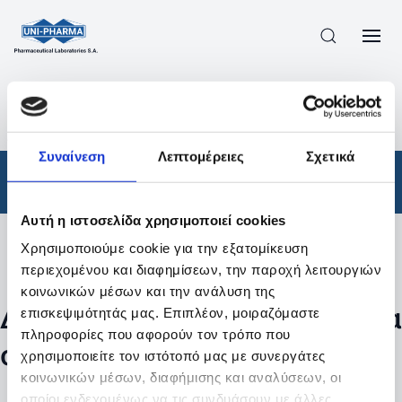
ΠΡΟΪΟΝΤΑ
/
ΦΆΡΜΑΚΑ
/
ΑΠΟΤΕΛΕΣΜΑΤΑ ΑΝΑΖΗΤΗΣΗΣ
Συναίνεση
Λεπτομέρειες
Σχετικά
Φάρμακα
Αυτή η ιστοσελίδα χρησιμοποιεί cookies
Χρησιμοποιούμε cookie για την εξατομίκευση
Φίλτρα
περιεχομένου και διαφημίσεων, την παροχή λειτουργιών
κοινωνικών μέσων και την ανάλυση της
Δεν βρέθηκαν προϊόντα με τα
επισκεψιμότητάς μας. Επιπλέον, μοιραζόμαστε
πληροφορίες που αφορούν τον τρόπο που
συγκεκριμένα φίλτρα
χρησιμοποιείτε τον ιστότοπό μας με συνεργάτες
κοινωνικών μέσων, διαφήμισης και αναλύσεων, οι
οποίοι ενδεχομένως να τις συνδυάσουν με άλλες