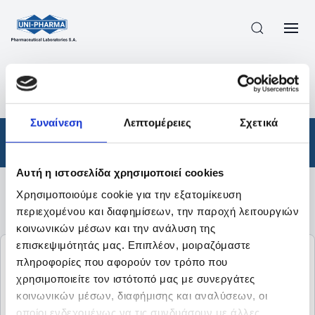
ΠΡΟΪΟΝΤΑ
/
ΦΆΡΜΑΚΑ
/
ΑΠΟΤΕΛΕΣΜΑΤΑ ΑΝΑΖΗΤΗΣΗΣ
Συναίνεση
Λεπτομέρειες
Σχετικά
Φάρμακα
Αυτή η ιστοσελίδα χρησιμοποιεί cookies
Χρησιμοποιούμε cookie για την εξατομίκευση
Φίλτρα
περιεχομένου και διαφημίσεων, την παροχή λειτουργιών
κοινωνικών μέσων και την ανάλυση της
επισκεψιμότητάς μας. Επιπλέον, μοιραζόμαστε
Dextrolyte
πληροφορίες που αφορούν τον τρόπο που
χρησιμοποιείτε τον ιστότοπό μας με συνεργάτες
DEXTROSE (GLUCOSE) ANHYDROUS
κοινωνικών μέσων, διαφήμισης και αναλύσεων, οι
POTASSIUM CHLORIDE
SODIUM CHLORIDE
οποίοι ενδεχομένως να τις συνδυάσουν με άλλες