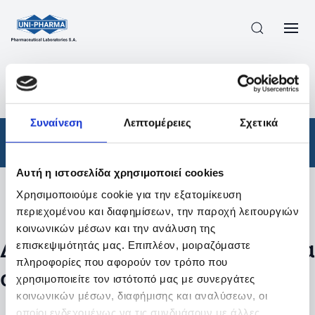
ΠΡΟΪΟΝΤΑ
/
ΦΆΡΜΑΚΑ
/
ΑΠΟΤΕΛΕΣΜΑΤΑ ΑΝΑΖΗΤΗΣΗΣ
Συναίνεση
Λεπτομέρειες
Σχετικά
Φάρμακα
Αυτή η ιστοσελίδα χρησιμοποιεί cookies
Χρησιμοποιούμε cookie για την εξατομίκευση
Φίλτρα
περιεχομένου και διαφημίσεων, την παροχή λειτουργιών
κοινωνικών μέσων και την ανάλυση της
Δεν βρέθηκαν προϊόντα με τα
επισκεψιμότητάς μας. Επιπλέον, μοιραζόμαστε
πληροφορίες που αφορούν τον τρόπο που
συγκεκριμένα φίλτρα
χρησιμοποιείτε τον ιστότοπό μας με συνεργάτες
κοινωνικών μέσων, διαφήμισης και αναλύσεων, οι
οποίοι ενδεχομένως να τις συνδυάσουν με άλλες