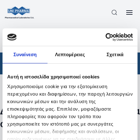
ΠΡΟΪΟΝΤΑ
/
ΦΆΡΜΑΚΑ
/
ΑΠΟΤΕΛΕΣΜΑΤΑ ΑΝΑΖΗΤΗΣΗΣ
Συναίνεση
Λεπτομέρειες
Σχετικά
Φάρμακα
Αυτή η ιστοσελίδα χρησιμοποιεί cookies
Χρησιμοποιούμε cookie για την εξατομίκευση
Φίλτρα
περιεχομένου και διαφημίσεων, την παροχή λειτουργιών
κοινωνικών μέσων και την ανάλυση της
Δεν βρέθηκαν προϊόντα με τα
επισκεψιμότητάς μας. Επιπλέον, μοιραζόμαστε
πληροφορίες που αφορούν τον τρόπο που
συγκεκριμένα φίλτρα
χρησιμοποιείτε τον ιστότοπό μας με συνεργάτες
κοινωνικών μέσων, διαφήμισης και αναλύσεων, οι
οποίοι ενδεχομένως να τις συνδυάσουν με άλλες