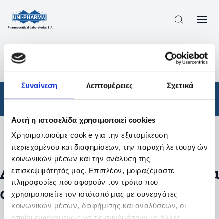
ΠΡΟΪΟΝΤΑ
/
ΦΆΡΜΑΚΑ
/
ΑΠΟΤΕΛΕΣΜΑΤΑ ΑΝΑΖΗΤΗΣΗΣ
Συναίνεση
Λεπτομέρειες
Σχετικά
Φάρμακα
Αυτή η ιστοσελίδα χρησιμοποιεί cookies
Χρησιμοποιούμε cookie για την εξατομίκευση
Φίλτρα
περιεχομένου και διαφημίσεων, την παροχή λειτουργιών
κοινωνικών μέσων και την ανάλυση της
Δεν βρέθηκαν προϊόντα με τα
επισκεψιμότητάς μας. Επιπλέον, μοιραζόμαστε
πληροφορίες που αφορούν τον τρόπο που
συγκεκριμένα φίλτρα
χρησιμοποιείτε τον ιστότοπό μας με συνεργάτες
κοινωνικών μέσων, διαφήμισης και αναλύσεων, οι
οποίοι ενδεχομένως να τις συνδυάσουν με άλλες