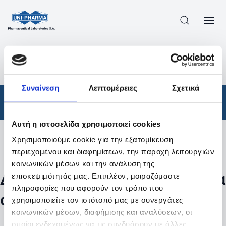
ΠΡΟΪΟΝΤΑ
/
ΦΆΡΜΑΚΑ
/
ΑΠΟΤΕΛΕΣΜΑΤΑ ΑΝΑΖΗΤΗΣΗΣ
Συναίνεση
Λεπτομέρειες
Σχετικά
Φάρμακα
Αυτή η ιστοσελίδα χρησιμοποιεί cookies
Χρησιμοποιούμε cookie για την εξατομίκευση
Φίλτρα
περιεχομένου και διαφημίσεων, την παροχή λειτουργιών
κοινωνικών μέσων και την ανάλυση της
Δεν βρέθηκαν προϊόντα με τα
επισκεψιμότητάς μας. Επιπλέον, μοιραζόμαστε
πληροφορίες που αφορούν τον τρόπο που
συγκεκριμένα φίλτρα
χρησιμοποιείτε τον ιστότοπό μας με συνεργάτες
κοινωνικών μέσων, διαφήμισης και αναλύσεων, οι
οποίοι ενδεχομένως να τις συνδυάσουν με άλλες