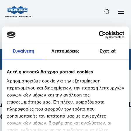
ΠΡΟΪΟΝΤΑ
/
ΦΆΡΜΑΚΑ
/
ΑΠΟΤΕΛΕΣΜΑΤΑ ΑΝΑΖΗΤΗΣΗΣ
Συναίνεση
Λεπτομέρειες
Σχετικά
Φάρμακα
Αυτή η ιστοσελίδα χρησιμοποιεί cookies
Χρησιμοποιούμε cookie για την εξατομίκευση
Φίλτρα
περιεχομένου και διαφημίσεων, την παροχή λειτουργιών
κοινωνικών μέσων και την ανάλυση της
Δεν βρέθηκαν προϊόντα με τα
επισκεψιμότητάς μας. Επιπλέον, μοιραζόμαστε
πληροφορίες που αφορούν τον τρόπο που
συγκεκριμένα φίλτρα
χρησιμοποιείτε τον ιστότοπό μας με συνεργάτες
κοινωνικών μέσων, διαφήμισης και αναλύσεων, οι
οποίοι ενδεχομένως να τις συνδυάσουν με άλλες