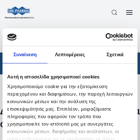
ΠΡΟΪΟΝΤΑ
/
ΦΆΡΜΑΚΑ
/
ΑΠΟΤΕΛΕΣΜΑΤΑ ΑΝΑΖΗΤΗΣΗΣ
Συναίνεση
Λεπτομέρειες
Σχετικά
Φάρμακα
Αυτή η ιστοσελίδα χρησιμοποιεί cookies
Χρησιμοποιούμε cookie για την εξατομίκευση
Φίλτρα
περιεχομένου και διαφημίσεων, την παροχή λειτουργιών
κοινωνικών μέσων και την ανάλυση της
Δεν βρέθηκαν προϊόντα με τα
επισκεψιμότητάς μας. Επιπλέον, μοιραζόμαστε
πληροφορίες που αφορούν τον τρόπο που
συγκεκριμένα φίλτρα
χρησιμοποιείτε τον ιστότοπό μας με συνεργάτες
κοινωνικών μέσων, διαφήμισης και αναλύσεων, οι
οποίοι ενδεχομένως να τις συνδυάσουν με άλλες