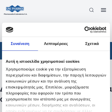
ΠΡΟΪΟΝΤΑ
/
ΦΆΡΜΑΚΑ
/
ΑΠΟΤΕΛΕΣΜΑΤΑ ΑΝΑΖΗΤΗΣΗΣ
Συναίνεση
Λεπτομέρειες
Σχετικά
Φάρμακα
Αυτή η ιστοσελίδα χρησιμοποιεί cookies
Χρησιμοποιούμε cookie για την εξατομίκευση
Φίλτρα
περιεχομένου και διαφημίσεων, την παροχή λειτουργιών
κοινωνικών μέσων και την ανάλυση της
Δεν βρέθηκαν προϊόντα με τα
επισκεψιμότητάς μας. Επιπλέον, μοιραζόμαστε
πληροφορίες που αφορούν τον τρόπο που
συγκεκριμένα φίλτρα
χρησιμοποιείτε τον ιστότοπό μας με συνεργάτες
κοινωνικών μέσων, διαφήμισης και αναλύσεων, οι
οποίοι ενδεχομένως να τις συνδυάσουν με άλλες