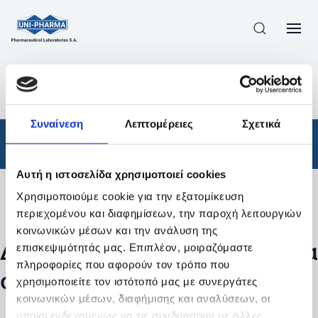
ΠΡΟΪΟΝΤΑ
/
ΦΆΡΜΑΚΑ
/
ΑΠΟΤΕΛΕΣΜΑΤΑ ΑΝΑΖΗΤΗΣΗΣ
Συναίνεση
Λεπτομέρειες
Σχετικά
Φάρμακα
Αυτή η ιστοσελίδα χρησιμοποιεί cookies
Χρησιμοποιούμε cookie για την εξατομίκευση
Φίλτρα
περιεχομένου και διαφημίσεων, την παροχή λειτουργιών
κοινωνικών μέσων και την ανάλυση της
Δεν βρέθηκαν προϊόντα με τα
επισκεψιμότητάς μας. Επιπλέον, μοιραζόμαστε
πληροφορίες που αφορούν τον τρόπο που
συγκεκριμένα φίλτρα
χρησιμοποιείτε τον ιστότοπό μας με συνεργάτες
κοινωνικών μέσων, διαφήμισης και αναλύσεων, οι
οποίοι ενδεχομένως να τις συνδυάσουν με άλλες