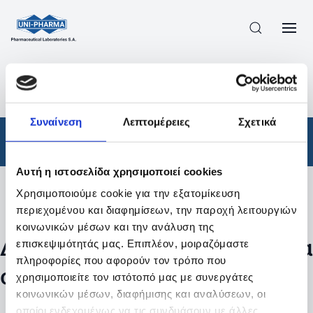
ΠΡΟΪΟΝΤΑ
/
ΦΆΡΜΑΚΑ
/
ΑΠΟΤΕΛΕΣΜΑΤΑ ΑΝΑΖΗΤΗΣΗΣ
Συναίνεση
Λεπτομέρειες
Σχετικά
Φάρμακα
Αυτή η ιστοσελίδα χρησιμοποιεί cookies
Χρησιμοποιούμε cookie για την εξατομίκευση
Φίλτρα
περιεχομένου και διαφημίσεων, την παροχή λειτουργιών
κοινωνικών μέσων και την ανάλυση της
Δεν βρέθηκαν προϊόντα με τα
επισκεψιμότητάς μας. Επιπλέον, μοιραζόμαστε
πληροφορίες που αφορούν τον τρόπο που
συγκεκριμένα φίλτρα
χρησιμοποιείτε τον ιστότοπό μας με συνεργάτες
κοινωνικών μέσων, διαφήμισης και αναλύσεων, οι
οποίοι ενδεχομένως να τις συνδυάσουν με άλλες