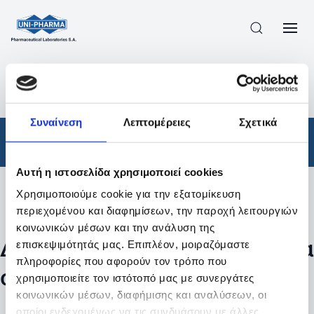
ΠΡΟΪΟΝΤΑ
/
ΦΆΡΜΑΚΑ
/
ΑΠΟΤΕΛΕΣΜΑΤΑ ΑΝΑΖΗΤΗΣΗΣ
Συναίνεση
Λεπτομέρειες
Σχετικά
Φάρμακα
Αυτή η ιστοσελίδα χρησιμοποιεί cookies
Χρησιμοποιούμε cookie για την εξατομίκευση
Φίλτρα
περιεχομένου και διαφημίσεων, την παροχή λειτουργιών
κοινωνικών μέσων και την ανάλυση της
Δεν βρέθηκαν προϊόντα με τα
επισκεψιμότητάς μας. Επιπλέον, μοιραζόμαστε
πληροφορίες που αφορούν τον τρόπο που
συγκεκριμένα φίλτρα
χρησιμοποιείτε τον ιστότοπό μας με συνεργάτες
κοινωνικών μέσων, διαφήμισης και αναλύσεων, οι
οποίοι ενδεχομένως να τις συνδυάσουν με άλλες