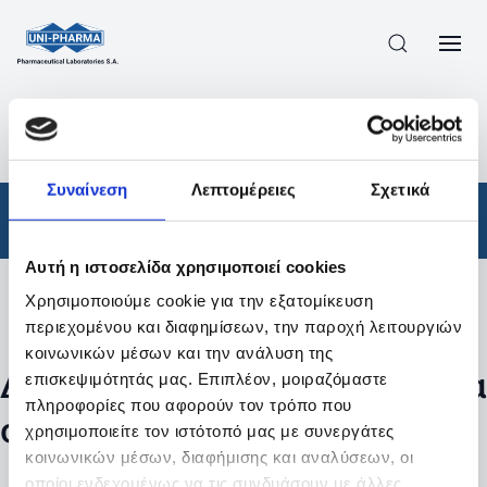
ΠΡΟΪΟΝΤΑ
/
ΦΆΡΜΑΚΑ
/
ΑΠΟΤΕΛΕΣΜΑΤΑ ΑΝΑΖΗΤΗΣΗΣ
Συναίνεση
Λεπτομέρειες
Σχετικά
Φάρμακα
Αυτή η ιστοσελίδα χρησιμοποιεί cookies
Χρησιμοποιούμε cookie για την εξατομίκευση
Φίλτρα
περιεχομένου και διαφημίσεων, την παροχή λειτουργιών
κοινωνικών μέσων και την ανάλυση της
Δεν βρέθηκαν προϊόντα με τα
επισκεψιμότητάς μας. Επιπλέον, μοιραζόμαστε
πληροφορίες που αφορούν τον τρόπο που
συγκεκριμένα φίλτρα
χρησιμοποιείτε τον ιστότοπό μας με συνεργάτες
κοινωνικών μέσων, διαφήμισης και αναλύσεων, οι
οποίοι ενδεχομένως να τις συνδυάσουν με άλλες