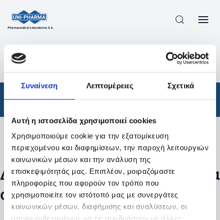
ΠΡΟΪΟΝΤΑ
/
ΦΆΡΜΑΚΑ
/
ΑΠΟΤΕΛΕΣΜΑΤΑ ΑΝΑΖΗΤΗΣΗΣ
Συναίνεση
Λεπτομέρειες
Σχετικά
Φάρμακα
Αυτή η ιστοσελίδα χρησιμοποιεί cookies
Χρησιμοποιούμε cookie για την εξατομίκευση
Φίλτρα
περιεχομένου και διαφημίσεων, την παροχή λειτουργιών
κοινωνικών μέσων και την ανάλυση της
Δεν βρέθηκαν προϊόντα με τα
επισκεψιμότητάς μας. Επιπλέον, μοιραζόμαστε
πληροφορίες που αφορούν τον τρόπο που
συγκεκριμένα φίλτρα
χρησιμοποιείτε τον ιστότοπό μας με συνεργάτες
κοινωνικών μέσων, διαφήμισης και αναλύσεων, οι
οποίοι ενδεχομένως να τις συνδυάσουν με άλλες