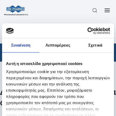
ΠΡΟΪΟΝΤΑ
/
ΦΆΡΜΑΚΑ
/
ΑΠΟΤΕΛΕΣΜΑΤΑ ΑΝΑΖΗΤΗΣΗΣ
Συναίνεση
Λεπτομέρειες
Σχετικά
Φάρμακα
Αυτή η ιστοσελίδα χρησιμοποιεί cookies
Χρησιμοποιούμε cookie για την εξατομίκευση
Φίλτρα
περιεχομένου και διαφημίσεων, την παροχή λειτουργιών
κοινωνικών μέσων και την ανάλυση της
Δεν βρέθηκαν προϊόντα με τα
επισκεψιμότητάς μας. Επιπλέον, μοιραζόμαστε
πληροφορίες που αφορούν τον τρόπο που
συγκεκριμένα φίλτρα
χρησιμοποιείτε τον ιστότοπό μας με συνεργάτες
κοινωνικών μέσων, διαφήμισης και αναλύσεων, οι
οποίοι ενδεχομένως να τις συνδυάσουν με άλλες