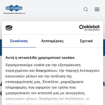
ΠΡΟΪΟΝΤΑ
/
ΦΆΡΜΑΚΑ
/
ΑΠΟΤΕΛΕΣΜΑΤΑ ΑΝΑΖΗΤΗΣΗΣ
Συναίνεση
Λεπτομέρειες
Σχετικά
Φάρμακα
Αυτή η ιστοσελίδα χρησιμοποιεί cookies
Χρησιμοποιούμε cookie για την εξατομίκευση
Φίλτρα
περιεχομένου και διαφημίσεων, την παροχή λειτουργιών
κοινωνικών μέσων και την ανάλυση της
Δεν βρέθηκαν προϊόντα με τα
επισκεψιμότητάς μας. Επιπλέον, μοιραζόμαστε
πληροφορίες που αφορούν τον τρόπο που
συγκεκριμένα φίλτρα
χρησιμοποιείτε τον ιστότοπό μας με συνεργάτες
κοινωνικών μέσων, διαφήμισης και αναλύσεων, οι
οποίοι ενδεχομένως να τις συνδυάσουν με άλλες