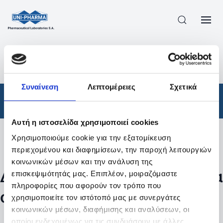
ΠΡΟΪΟΝΤΑ
/
ΦΆΡΜΑΚΑ
/
ΑΠΟΤΕΛΕΣΜΑΤΑ ΑΝΑΖΗΤΗΣΗΣ
Συναίνεση
Λεπτομέρειες
Σχετικά
Φάρμακα
Αυτή η ιστοσελίδα χρησιμοποιεί cookies
Χρησιμοποιούμε cookie για την εξατομίκευση
Φίλτρα
περιεχομένου και διαφημίσεων, την παροχή λειτουργιών
κοινωνικών μέσων και την ανάλυση της
Δεν βρέθηκαν προϊόντα με τα
επισκεψιμότητάς μας. Επιπλέον, μοιραζόμαστε
πληροφορίες που αφορούν τον τρόπο που
συγκεκριμένα φίλτρα
χρησιμοποιείτε τον ιστότοπό μας με συνεργάτες
κοινωνικών μέσων, διαφήμισης και αναλύσεων, οι
οποίοι ενδεχομένως να τις συνδυάσουν με άλλες