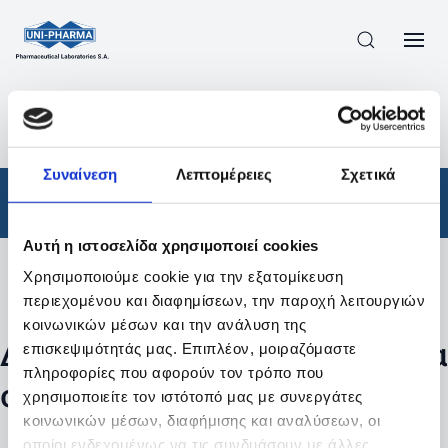
ΠΡΟΪΟΝΤΑ
/
ΦΆΡΜΑΚΑ
/
ΑΠΟΤΕΛΕΣΜΑΤΑ ΑΝΑΖΗΤΗΣΗΣ
Συναίνεση
Λεπτομέρειες
Σχετικά
Φάρμακα
Αυτή η ιστοσελίδα χρησιμοποιεί cookies
Χρησιμοποιούμε cookie για την εξατομίκευση
Φίλτρα
περιεχομένου και διαφημίσεων, την παροχή λειτουργιών
κοινωνικών μέσων και την ανάλυση της
Δεν βρέθηκαν προϊόντα με τα
επισκεψιμότητάς μας. Επιπλέον, μοιραζόμαστε
πληροφορίες που αφορούν τον τρόπο που
συγκεκριμένα φίλτρα
χρησιμοποιείτε τον ιστότοπό μας με συνεργάτες
κοινωνικών μέσων, διαφήμισης και αναλύσεων, οι
οποίοι ενδεχομένως να τις συνδυάσουν με άλλες