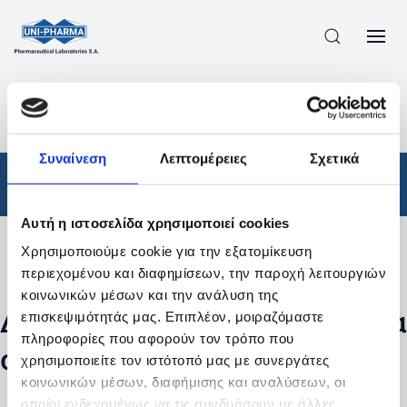
ΠΡΟΪΟΝΤΑ
/
ΦΆΡΜΑΚΑ
/
ΑΠΟΤΕΛΕΣΜΑΤΑ ΑΝΑΖΗΤΗΣΗΣ
Συναίνεση
Λεπτομέρειες
Σχετικά
Φάρμακα
Αυτή η ιστοσελίδα χρησιμοποιεί cookies
Χρησιμοποιούμε cookie για την εξατομίκευση
Φίλτρα
περιεχομένου και διαφημίσεων, την παροχή λειτουργιών
κοινωνικών μέσων και την ανάλυση της
Δεν βρέθηκαν προϊόντα με τα
επισκεψιμότητάς μας. Επιπλέον, μοιραζόμαστε
πληροφορίες που αφορούν τον τρόπο που
συγκεκριμένα φίλτρα
χρησιμοποιείτε τον ιστότοπό μας με συνεργάτες
κοινωνικών μέσων, διαφήμισης και αναλύσεων, οι
οποίοι ενδεχομένως να τις συνδυάσουν με άλλες