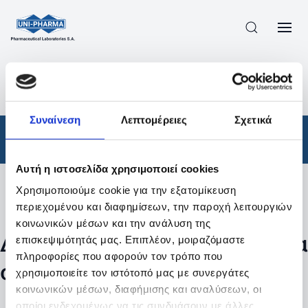
ΠΡΟΪΟΝΤΑ
/
ΦΆΡΜΑΚΑ
/
ΑΠΟΤΕΛΕΣΜΑΤΑ ΑΝΑΖΗΤΗΣΗΣ
Συναίνεση
Λεπτομέρειες
Σχετικά
Φάρμακα
Αυτή η ιστοσελίδα χρησιμοποιεί cookies
Χρησιμοποιούμε cookie για την εξατομίκευση
Φίλτρα
περιεχομένου και διαφημίσεων, την παροχή λειτουργιών
κοινωνικών μέσων και την ανάλυση της
Δεν βρέθηκαν προϊόντα με τα
επισκεψιμότητάς μας. Επιπλέον, μοιραζόμαστε
πληροφορίες που αφορούν τον τρόπο που
συγκεκριμένα φίλτρα
χρησιμοποιείτε τον ιστότοπό μας με συνεργάτες
κοινωνικών μέσων, διαφήμισης και αναλύσεων, οι
οποίοι ενδεχομένως να τις συνδυάσουν με άλλες