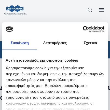
ΠΡΟΪΟΝΤΑ
/
ΦΆΡΜΑΚΑ
/
ΑΠΟΤΕΛΕΣΜΑΤΑ ΑΝΑΖΗΤΗΣΗΣ
Συναίνεση
Λεπτομέρειες
Σχετικά
Φάρμακα
Αυτή η ιστοσελίδα χρησιμοποιεί cookies
Χρησιμοποιούμε cookie για την εξατομίκευση
Φίλτρα
περιεχομένου και διαφημίσεων, την παροχή λειτουργιών
κοινωνικών μέσων και την ανάλυση της
Δεν βρέθηκαν προϊόντα με τα
επισκεψιμότητάς μας. Επιπλέον, μοιραζόμαστε
πληροφορίες που αφορούν τον τρόπο που
συγκεκριμένα φίλτρα
χρησιμοποιείτε τον ιστότοπό μας με συνεργάτες
κοινωνικών μέσων, διαφήμισης και αναλύσεων, οι
οποίοι ενδεχομένως να τις συνδυάσουν με άλλες