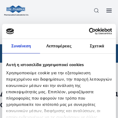
ΠΡΟΪΟΝΤΑ
/
ΦΆΡΜΑΚΑ
/
ΑΠΟΤΕΛΕΣΜΑΤΑ ΑΝΑΖΗΤΗΣΗΣ
Συναίνεση
Λεπτομέρειες
Σχετικά
Φάρμακα
Αυτή η ιστοσελίδα χρησιμοποιεί cookies
Χρησιμοποιούμε cookie για την εξατομίκευση
Φίλτρα
περιεχομένου και διαφημίσεων, την παροχή λειτουργιών
κοινωνικών μέσων και την ανάλυση της
Δεν βρέθηκαν προϊόντα με τα
επισκεψιμότητάς μας. Επιπλέον, μοιραζόμαστε
πληροφορίες που αφορούν τον τρόπο που
συγκεκριμένα φίλτρα
χρησιμοποιείτε τον ιστότοπό μας με συνεργάτες
κοινωνικών μέσων, διαφήμισης και αναλύσεων, οι
οποίοι ενδεχομένως να τις συνδυάσουν με άλλες