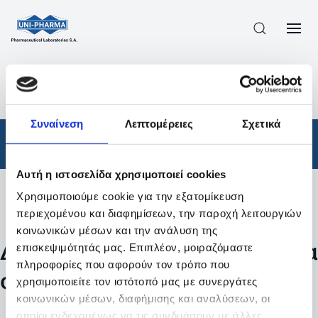
ΠΡΟΪΟΝΤΑ
/
ΦΆΡΜΑΚΑ
/
ΑΠΟΤΕΛΕΣΜΑΤΑ ΑΝΑΖΗΤΗΣΗΣ
Συναίνεση
Λεπτομέρειες
Σχετικά
Φάρμακα
Αυτή η ιστοσελίδα χρησιμοποιεί cookies
Χρησιμοποιούμε cookie για την εξατομίκευση
Φίλτρα
περιεχομένου και διαφημίσεων, την παροχή λειτουργιών
κοινωνικών μέσων και την ανάλυση της
Δεν βρέθηκαν προϊόντα με τα
επισκεψιμότητάς μας. Επιπλέον, μοιραζόμαστε
πληροφορίες που αφορούν τον τρόπο που
συγκεκριμένα φίλτρα
χρησιμοποιείτε τον ιστότοπό μας με συνεργάτες
κοινωνικών μέσων, διαφήμισης και αναλύσεων, οι
οποίοι ενδεχομένως να τις συνδυάσουν με άλλες