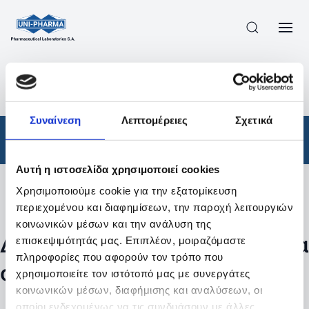
ΠΡΟΪΟΝΤΑ
/
ΦΆΡΜΑΚΑ
/
ΑΠΟΤΕΛΕΣΜΑΤΑ ΑΝΑΖΗΤΗΣΗΣ
Συναίνεση
Λεπτομέρειες
Σχετικά
Φάρμακα
Αυτή η ιστοσελίδα χρησιμοποιεί cookies
Χρησιμοποιούμε cookie για την εξατομίκευση
Φίλτρα
περιεχομένου και διαφημίσεων, την παροχή λειτουργιών
κοινωνικών μέσων και την ανάλυση της
Δεν βρέθηκαν προϊόντα με τα
επισκεψιμότητάς μας. Επιπλέον, μοιραζόμαστε
πληροφορίες που αφορούν τον τρόπο που
συγκεκριμένα φίλτρα
χρησιμοποιείτε τον ιστότοπό μας με συνεργάτες
κοινωνικών μέσων, διαφήμισης και αναλύσεων, οι
οποίοι ενδεχομένως να τις συνδυάσουν με άλλες