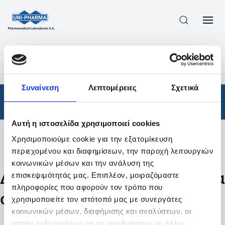
ΠΡΟΪΟΝΤΑ
/
ΦΆΡΜΑΚΑ
/
ΑΠΟΤΕΛΕΣΜΑΤΑ ΑΝΑΖΗΤΗΣΗΣ
Συναίνεση
Λεπτομέρειες
Σχετικά
Φάρμακα
Αυτή η ιστοσελίδα χρησιμοποιεί cookies
Χρησιμοποιούμε cookie για την εξατομίκευση
Φίλτρα
περιεχομένου και διαφημίσεων, την παροχή λειτουργιών
κοινωνικών μέσων και την ανάλυση της
Δεν βρέθηκαν προϊόντα με τα
επισκεψιμότητάς μας. Επιπλέον, μοιραζόμαστε
πληροφορίες που αφορούν τον τρόπο που
συγκεκριμένα φίλτρα
χρησιμοποιείτε τον ιστότοπό μας με συνεργάτες
κοινωνικών μέσων, διαφήμισης και αναλύσεων, οι
οποίοι ενδεχομένως να τις συνδυάσουν με άλλες