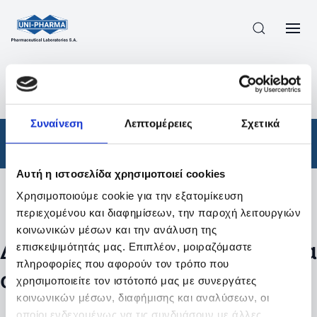
ΠΡΟΪΟΝΤΑ
/
ΦΆΡΜΑΚΑ
/
ΑΠΟΤΕΛΕΣΜΑΤΑ ΑΝΑΖΗΤΗΣΗΣ
Συναίνεση
Λεπτομέρειες
Σχετικά
Φάρμακα
Αυτή η ιστοσελίδα χρησιμοποιεί cookies
Χρησιμοποιούμε cookie για την εξατομίκευση
Φίλτρα
περιεχομένου και διαφημίσεων, την παροχή λειτουργιών
κοινωνικών μέσων και την ανάλυση της
Δεν βρέθηκαν προϊόντα με τα
επισκεψιμότητάς μας. Επιπλέον, μοιραζόμαστε
πληροφορίες που αφορούν τον τρόπο που
συγκεκριμένα φίλτρα
χρησιμοποιείτε τον ιστότοπό μας με συνεργάτες
κοινωνικών μέσων, διαφήμισης και αναλύσεων, οι
οποίοι ενδεχομένως να τις συνδυάσουν με άλλες