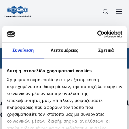
ΠΡΟΪΟΝΤΑ
/
ΦΆΡΜΑΚΑ
/
ΑΠΟΤΕΛΕΣΜΑΤΑ ΑΝΑΖΗΤΗΣΗΣ
Συναίνεση
Λεπτομέρειες
Σχετικά
Φάρμακα
Αυτή η ιστοσελίδα χρησιμοποιεί cookies
Χρησιμοποιούμε cookie για την εξατομίκευση
Φίλτρα
περιεχομένου και διαφημίσεων, την παροχή λειτουργιών
κοινωνικών μέσων και την ανάλυση της
Δεν βρέθηκαν προϊόντα με τα
επισκεψιμότητάς μας. Επιπλέον, μοιραζόμαστε
πληροφορίες που αφορούν τον τρόπο που
συγκεκριμένα φίλτρα
χρησιμοποιείτε τον ιστότοπό μας με συνεργάτες
κοινωνικών μέσων, διαφήμισης και αναλύσεων, οι
οποίοι ενδεχομένως να τις συνδυάσουν με άλλες