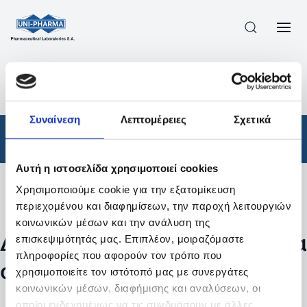
ΠΡΟΪΟΝΤΑ
/
ΦΆΡΜΑΚΑ
/
ΑΠΟΤΕΛΕΣΜΑΤΑ ΑΝΑΖΗΤΗΣΗΣ
Συναίνεση
Λεπτομέρειες
Σχετικά
Φάρμακα
Αυτή η ιστοσελίδα χρησιμοποιεί cookies
Χρησιμοποιούμε cookie για την εξατομίκευση
Φίλτρα
περιεχομένου και διαφημίσεων, την παροχή λειτουργιών
κοινωνικών μέσων και την ανάλυση της
Δεν βρέθηκαν προϊόντα με τα
επισκεψιμότητάς μας. Επιπλέον, μοιραζόμαστε
πληροφορίες που αφορούν τον τρόπο που
συγκεκριμένα φίλτρα
χρησιμοποιείτε τον ιστότοπό μας με συνεργάτες
κοινωνικών μέσων, διαφήμισης και αναλύσεων, οι
οποίοι ενδεχομένως να τις συνδυάσουν με άλλες