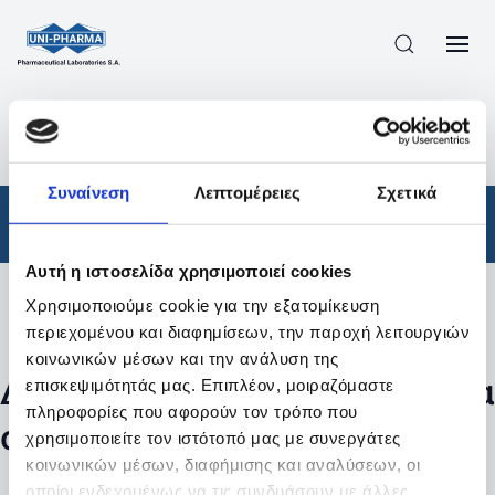
ΠΡΟΪΟΝΤΑ
/
ΦΆΡΜΑΚΑ
/
ΑΠΟΤΕΛΕΣΜΑΤΑ ΑΝΑΖΗΤΗΣΗΣ
Συναίνεση
Λεπτομέρειες
Σχετικά
Φάρμακα
Αυτή η ιστοσελίδα χρησιμοποιεί cookies
Χρησιμοποιούμε cookie για την εξατομίκευση
Φίλτρα
περιεχομένου και διαφημίσεων, την παροχή λειτουργιών
κοινωνικών μέσων και την ανάλυση της
Δεν βρέθηκαν προϊόντα με τα
επισκεψιμότητάς μας. Επιπλέον, μοιραζόμαστε
πληροφορίες που αφορούν τον τρόπο που
συγκεκριμένα φίλτρα
χρησιμοποιείτε τον ιστότοπό μας με συνεργάτες
κοινωνικών μέσων, διαφήμισης και αναλύσεων, οι
οποίοι ενδεχομένως να τις συνδυάσουν με άλλες