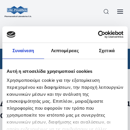
ΠΡΟΪΟΝΤΑ
/
ΦΆΡΜΑΚΑ
/
ΑΠΟΤΕΛΕΣΜΑΤΑ ΑΝΑΖΗΤΗΣΗΣ
Συναίνεση
Λεπτομέρειες
Σχετικά
Φάρμακα
Αυτή η ιστοσελίδα χρησιμοποιεί cookies
Χρησιμοποιούμε cookie για την εξατομίκευση
Φίλτρα
περιεχομένου και διαφημίσεων, την παροχή λειτουργιών
κοινωνικών μέσων και την ανάλυση της
Δεν βρέθηκαν προϊόντα με τα
επισκεψιμότητάς μας. Επιπλέον, μοιραζόμαστε
πληροφορίες που αφορούν τον τρόπο που
συγκεκριμένα φίλτρα
χρησιμοποιείτε τον ιστότοπό μας με συνεργάτες
κοινωνικών μέσων, διαφήμισης και αναλύσεων, οι
οποίοι ενδεχομένως να τις συνδυάσουν με άλλες