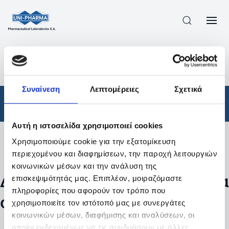
ΠΡΟΪΟΝΤΑ
/
ΦΆΡΜΑΚΑ
/
ΑΠΟΤΕΛΕΣΜΑΤΑ ΑΝΑΖΗΤΗΣΗΣ
Συναίνεση
Λεπτομέρειες
Σχετικά
Φάρμακα
Αυτή η ιστοσελίδα χρησιμοποιεί cookies
Χρησιμοποιούμε cookie για την εξατομίκευση
Φίλτρα
περιεχομένου και διαφημίσεων, την παροχή λειτουργιών
κοινωνικών μέσων και την ανάλυση της
Δεν βρέθηκαν προϊόντα με τα
επισκεψιμότητάς μας. Επιπλέον, μοιραζόμαστε
πληροφορίες που αφορούν τον τρόπο που
συγκεκριμένα φίλτρα
χρησιμοποιείτε τον ιστότοπό μας με συνεργάτες
κοινωνικών μέσων, διαφήμισης και αναλύσεων, οι
οποίοι ενδεχομένως να τις συνδυάσουν με άλλες