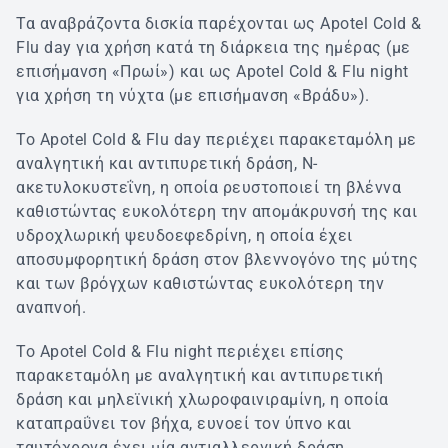
Τα αναβράζοντα δισκία παρέχονται ως Apotel Cold &
Flu day για χρήση κατά τη διάρκεια της ημέρας (με
επισήμανση «Πρωί») και ως Apotel Cold & Flu night
για χρήση τη νύχτα (με επισήμανση «Βράδυ»).
Το Apotel Cold & Flu day περιέχει παρακεταμόλη με
αναλγητική και αντιπυρετική δράση, Ν-
ακετυλοκυστεΐνη, η οποία ρευστοποιεί τη βλέννα
καθιστώντας ευκολότερη την απομάκρυνσή της και
υδροχλωρική ψευδοεφεδρίνη, η οποία έχει
αποσυμφορητική δράση στον βλεννογόνο της μύτης
και των βρόγχων καθιστώντας ευκολότερη την
αναπνοή.
Το Apotel Cold & Flu night περιέχει επίσης
παρακεταμόλη με αναλγητική και αντιπυρετική
δράση και μηλεϊνική χλωροφαινιραμίνη, η οποία
καταπραΰνει τον βήχα, ευνοεί τον ύπνο και
ταυτόχρονα έχει μία αντιαλλεργική δράση.