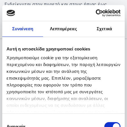
Ενδείκνυται στον πυρετό και στους ήπιας έως
μέτριας έντασης πόνους των αρθρώσεων, μυϊκούς
πόνους, νευραλγίες, πονοκεφάλους, πονόδοντο και
πόνους περιόδου.
Συναίνεση
Λεπτομέρειες
Σχετικά
Αυτή η ιστοσελίδα χρησιμοποιεί cookies
Χρησιμοποιούμε cookie για την εξατομίκευση
περιεχομένου και διαφημίσεων, την παροχή λειτουργιών
κοινωνικών μέσων και την ανάλυση της
επισκεψιμότητάς μας. Επιπλέον, μοιραζόμαστε
πληροφορίες που αφορούν τον τρόπο που
χρησιμοποιείτε τον ιστότοπό μας με συνεργάτες
κοινωνικών μέσων, διαφήμισης και αναλύσεων, οι
οποίοι ενδεχομένως να τις συνδυάσουν με άλλες
πληροφορίες που τους έχετε παραχωρήσει ή τις οποίες
έχουν συλλέξει σε σχέση με την από μέρους σας χρήση
Επιλογή
των υπηρεσιών τους.
Αναγκαία