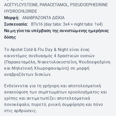
ACETYLCYSTEINE, PARACETAMOL, PSEUDOEPHEDRINE
HYDROCHLORIDE
Μορφή:
ΑΝΑΒΡΑΖΟΝΤΑ ΔΙΣΚΙΑ
Συσκευασία:
BTx16 (day tabs: 3x4 + night tabs: 1x4)
Να μη γίνεται υπέρβαση της συνιστώμενης ημερήσιας
δόσης
Το Apotel Cold & Flu Day & Night είναι ένας
καινοτόµος συνδυασµός 4 δραστικών ουσιών
(Παρακεταµόλη, Ν-ακετυλοκυστεΐνη, Ψευδοεφεδρίνη
και Μηλεϊνική Χλωροφαιναμίνη) σε μορφή
αναβραζόντων δισκίων.
Ενδείκνυται για τη γρήγορη και αποτελεσματική
ανακούφιση των συμπτωμάτων κρυολογήματος και
γρίπης και αντιμετωπίζει αποτελεσματικά
πονοκέφαλο, πυρετό, ρινική συμφόρηση και πόνο
στις αρθρώσεις.