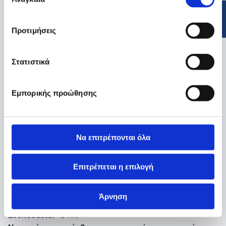
συγκατάθεσης
Προτιμήσεις
Στατιστικά
Εμπορικής προώθησης
ΦΥΛΛΟ ΟΔΗΓΙΩN ΧΡΗΣΗΣ
APOTEL
Να επιτρέπονται όλα
ΥΠΟΘΕΤΑ
500 mg
Επιτρέπεται η επιλογή
Δραστική ουσία:
PARACETAMOL
Περιεκτικότητα:
500 mg
Άρνηση
Μορφή:
ΥΠΟΘΕΤΑ
Συσκευασία:
BTx5