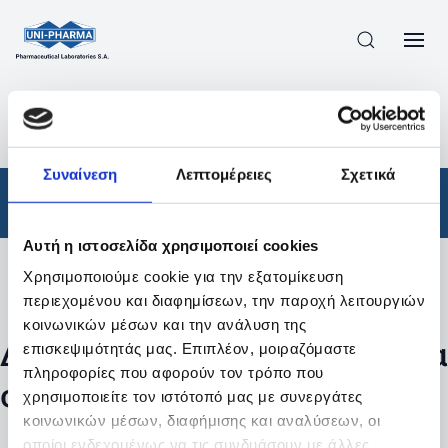
ΠΡΟΪΟΝΤΑ
/
ΦΆΡΜΑΚΑ
/
ΑΠΟΤΕΛΕΣΜΑΤΑ ΑΝΑΖΗΤΗΣΗΣ
Συναίνεση
Λεπτομέρειες
Σχετικά
Φάρμακα
Αυτή η ιστοσελίδα χρησιμοποιεί cookies
Χρησιμοποιούμε cookie για την εξατομίκευση
Φίλτρα
περιεχομένου και διαφημίσεων, την παροχή λειτουργιών
κοινωνικών μέσων και την ανάλυση της
Δεν βρέθηκαν προϊόντα με τα
επισκεψιμότητάς μας. Επιπλέον, μοιραζόμαστε
πληροφορίες που αφορούν τον τρόπο που
συγκεκριμένα φίλτρα
χρησιμοποιείτε τον ιστότοπό μας με συνεργάτες
κοινωνικών μέσων, διαφήμισης και αναλύσεων, οι
οποίοι ενδεχομένως να τις συνδυάσουν με άλλες