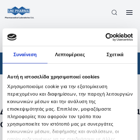
ΠΡΟΪΟΝΤΑ
/
ΦΆΡΜΑΚΑ
/
ΑΠΟΤΕΛΕΣΜΑΤΑ ΑΝΑΖΗΤΗΣΗΣ
Συναίνεση
Λεπτομέρειες
Σχετικά
Φάρμακα
Αυτή η ιστοσελίδα χρησιμοποιεί cookies
Χρησιμοποιούμε cookie για την εξατομίκευση
Φίλτρα
περιεχομένου και διαφημίσεων, την παροχή λειτουργιών
κοινωνικών μέσων και την ανάλυση της
Δεν βρέθηκαν προϊόντα με τα
επισκεψιμότητάς μας. Επιπλέον, μοιραζόμαστε
πληροφορίες που αφορούν τον τρόπο που
συγκεκριμένα φίλτρα
χρησιμοποιείτε τον ιστότοπό μας με συνεργάτες
κοινωνικών μέσων, διαφήμισης και αναλύσεων, οι
οποίοι ενδεχομένως να τις συνδυάσουν με άλλες