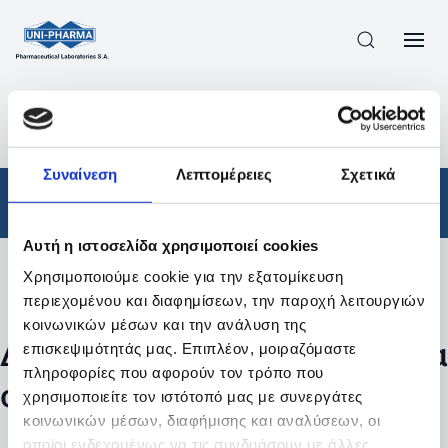
ΠΡΟΪΟΝΤΑ
/
ΦΆΡΜΑΚΑ
/
ΑΠΟΤΕΛΕΣΜΑΤΑ ΑΝΑΖΗΤΗΣΗΣ
Συναίνεση
Λεπτομέρειες
Σχετικά
Φάρμακα
Αυτή η ιστοσελίδα χρησιμοποιεί cookies
Χρησιμοποιούμε cookie για την εξατομίκευση
Φίλτρα
περιεχομένου και διαφημίσεων, την παροχή λειτουργιών
κοινωνικών μέσων και την ανάλυση της
Δεν βρέθηκαν προϊόντα με τα
επισκεψιμότητάς μας. Επιπλέον, μοιραζόμαστε
πληροφορίες που αφορούν τον τρόπο που
συγκεκριμένα φίλτρα
χρησιμοποιείτε τον ιστότοπό μας με συνεργάτες
κοινωνικών μέσων, διαφήμισης και αναλύσεων, οι
οποίοι ενδεχομένως να τις συνδυάσουν με άλλες